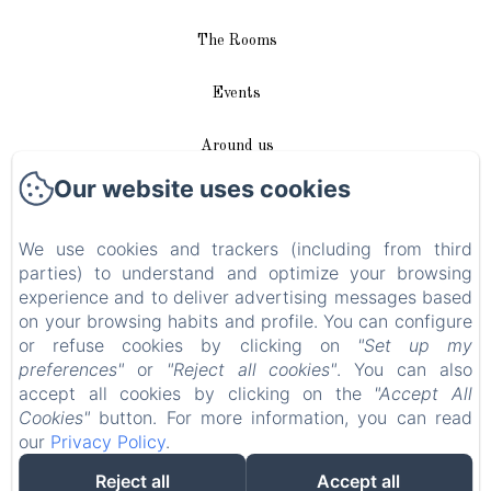
The Rooms
Events
Around us
Our website uses cookies
Access / Contact
We use cookies and trackers (including from third
Plan du site
parties) to understand and optimize your browsing
experience and to deliver advertising messages based
Blog
on your browsing habits and profile. You can configure
or refuse cookies by clicking on
"Set up my
Legal notice
preferences"
or
"Reject all cookies"
. You can also
accept all cookies by clicking on the
"Accept All
Cookies"
button. For more information, you can read
EN
FR
DE
our
Privacy Policy
.
Reject all
Accept all