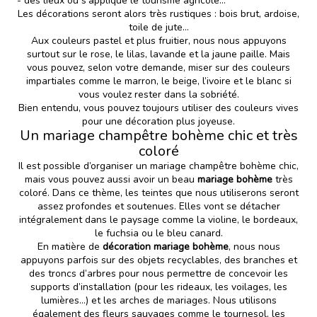
- des lieux où s’applique le tourisme agricole…
Les décorations seront alors très rustiques : bois brut, ardoise,
toile de jute…
Aux couleurs pastel et plus fruitier, nous nous appuyons
surtout sur le rose, le lilas, lavande et la jaune paille. Mais
vous pouvez, selon votre demande, miser sur des couleurs
impartiales comme le marron, le beige, l’ivoire et le blanc si
vous voulez rester dans la sobriété.
Bien entendu, vous pouvez toujours utiliser des couleurs vives
pour une décoration plus joyeuse.
Un mariage champêtre bohème chic et très
coloré
Il est possible d’organiser un mariage champêtre bohème chic,
mais vous pouvez aussi avoir un beau
mariage bohème
très
coloré. Dans ce thème, les teintes que nous utiliserons seront
assez profondes et soutenues. Elles vont se détacher
intégralement dans le paysage comme la violine, le bordeaux,
le fuchsia ou le bleu canard.
En matière de
décoration mariage bohème
, nous nous
appuyons parfois sur des objets recyclables, des branches et
des troncs d’arbres pour nous permettre de concevoir les
supports d’installation (pour les rideaux, les voilages, les
lumières…) et les arches de mariages. Nous utilisons
également des fleurs sauvages comme le tournesol, les