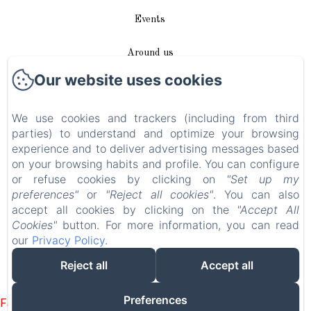
Events
Around us
Our website uses cookies
Access / Contact
We use cookies and trackers (including from third
Plan du site
parties) to understand and optimize your browsing
experience and to deliver advertising messages based
Blog
on your browsing habits and profile. You can configure
or refuse cookies by clicking on
"Set up my
Legal notice
preferences"
or
"Reject all cookies"
. You can also
accept all cookies by clicking on the
"Accept All
Cookies"
button. For more information, you can read
EN
FR
DE
our
Privacy Policy
.
Reject all
Accept all
Powered using Amenitiz
Preferences
Failed to load BookingEngine/index: Loading chunk 1322