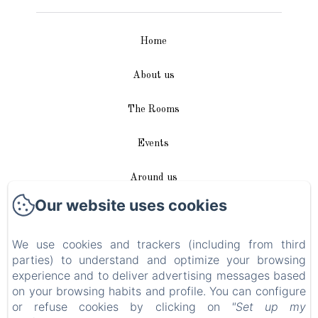
Home
About us
The Rooms
Events
Around us
Our website uses cookies
Access / Contact
We use cookies and trackers (including from third
Plan du site
parties) to understand and optimize your browsing
experience and to deliver advertising messages based
Blog
on your browsing habits and profile. You can configure
or refuse cookies by clicking on
"Set up my
Legal notice