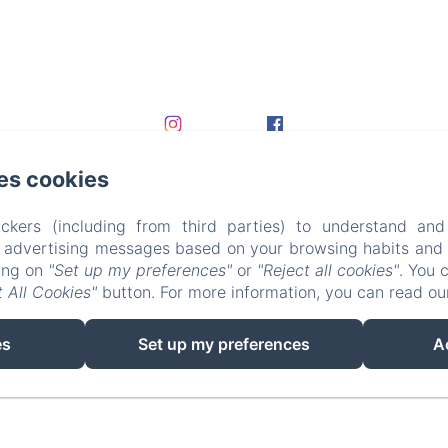
es cookies
ckers (including from third parties) to understand and
r advertising messages based on your browsing habits and p
king on
"Set up my preferences"
or
"Reject all cookies"
. You 
 All Cookies"
button. For more information, you can read o
EN
FR
DE
es
Set up my preferences
A
Powered using Amenitiz