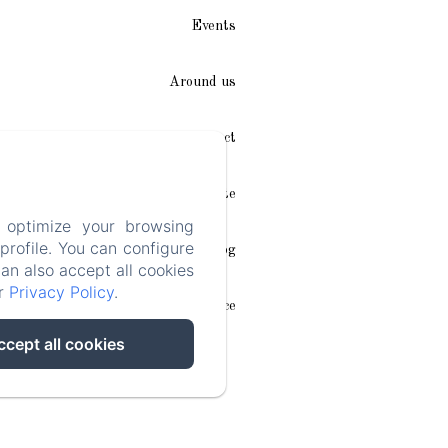
Events
Around us
Access / Contact
Plan du site
 optimize your browsing
rofile. You can configure
Blog
can also accept all cookies
ur
Privacy Policy
.
Legal notice
ccept all cookies