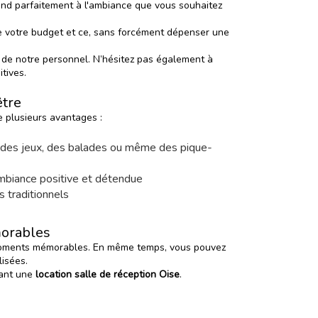
spond parfaitement à l'ambiance que vous souhaitez
 de votre budget et ce, sans forcément dépenser une
té de notre personnel. N’hésitez pas également à
itives.
être
 plusieurs avantages :
que des jeux, des balades ou même des pique-
 ambiance positive et détendue
s traditionnels
morables
 moments mémorables. En même temps, vous pouvez
lisées.
sant une
location salle de réception Oise
.