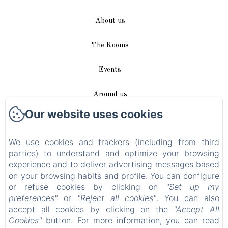
About us
The Rooms
Events
Around us
Our website uses cookies
Access / Contact
We use cookies and trackers (including from third
Plan du site
parties) to understand and optimize your browsing
experience and to deliver advertising messages based
Blog
on your browsing habits and profile. You can configure
or refuse cookies by clicking on
"Set up my
Legal notice
preferences"
or
"Reject all cookies"
. You can also
accept all cookies by clicking on the
"Accept All
Cookies"
button. For more information, you can read
EN
FR
DE