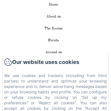
Home
About us
The Rooms
Events
Around us
Our website uses cookies
Access / Contact
We use cookies and trackers (including from third
Plan du site
parties) to understand and optimize your browsing
experience and to deliver advertising messages based
Blog
on your browsing habits and profile. You can configure
or refuse cookies by clicking on
"Set up my
Legal notice
preferences"
or
"Reject all cookies"
. You can also
accept all cookies by clicking on the
"Accept All