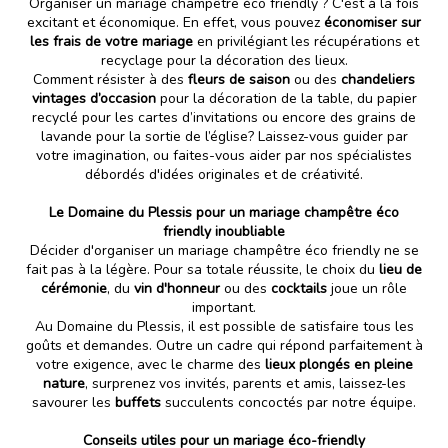
Organiser un
mariage champêtre éco friendly
? C'est à la fois
excitant et économique. En effet, vous pouvez
économiser sur
les frais de votre mariage
en privilégiant les récupérations et
recyclage pour la décoration des lieux.
Comment résister à des
fleurs de saison
ou des
chandeliers
vintages d’occasion
pour la décoration de la table, du papier
recyclé pour les cartes d’invitations ou encore des grains de
lavande pour la sortie de l’église? Laissez-vous guider par
votre imagination, ou faites-vous aider par nos spécialistes
débordés d'idées originales et de créativité.
Le Domaine du Plessis pour un mariage champêtre éco
friendly inoubliable
Décider d'organiser un mariage champêtre éco friendly ne se
fait pas à la légère. Pour sa totale réussite, le choix du
lieu de
cérémonie
, du
vin d'honneur
ou des
cocktails
joue un rôle
important.
Au
Domaine du Plessis
, il est possible de satisfaire tous les
goûts et demandes. Outre un cadre qui répond parfaitement à
votre exigence, avec le charme des
lieux plongés en pleine
nature
, surprenez vos invités, parents et amis, laissez-les
savourer les
buffets
succulents concoctés par notre équipe.
Conseils utiles pour un mariage éco-friendly