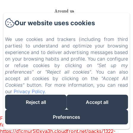
Around us
Our website uses cookies
Access / Contact
We use cookies and trackers (including from third
Plan du site
parties) to understand and optimize your browsing
experience and to deliver advertising messages based
Blog
on your browsing habits and profile. You can configure
or refuse cookies by clicking on
"Set up my
Legal notice
preferences"
or
"Reject all cookies"
. You can also
accept all cookies by clicking on the
"Accept All
Cookies"
button. For more information, you can read
EN
FR
DE
our
Privacy Policy
.
Reject all
Accept all
Powered using Amenitiz
Preferences
Failed to load BookingEngine/index: Loading chunk 1322
failed. (missing:
https://d1cmur5l0xva3h.cloudfront.net/packs/1322-