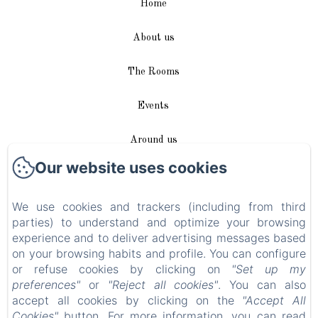
Home
About us
The Rooms
Events
Around us
Our website uses cookies
Access / Contact
We use cookies and trackers (including from third
Plan du site
parties) to understand and optimize your browsing
experience and to deliver advertising messages based
Blog
on your browsing habits and profile. You can configure
or refuse cookies by clicking on
"Set up my
Legal notice
preferences"
or
"Reject all cookies"
. You can also
accept all cookies by clicking on the
"Accept All
Cookies"
button. For more information, you can read
EN
FR
DE