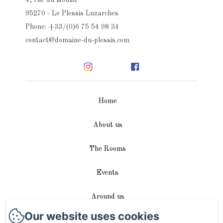
4, rue du Moulin
95270 - Le Plessis Luzarches
Phone: +33/(0)6 75 54 98 34
contact@domaine-du-plessis.com
Home
About us
The Rooms
Events
Around us
Our website uses cookies
Access / Contact