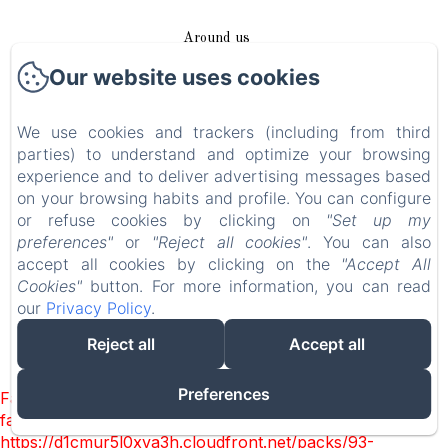
Around us
Our website uses cookies
Access / Contact
We use cookies and trackers (including from third
Plan du site
parties) to understand and optimize your browsing
experience and to deliver advertising messages based
Blog
on your browsing habits and profile. You can configure
or refuse cookies by clicking on
"Set up my
Legal notice
preferences"
or
"Reject all cookies"
. You can also
accept all cookies by clicking on the
"Accept All
Cookies"
button. For more information, you can read
EN
FR
DE
our
Privacy Policy
.
Reject all
Accept all
Powered using Amenitiz
Preferences
Failed to load BookingEngine/index: Loading chunk 93
failed. (missing:
https://d1cmur5l0xva3h.cloudfront.net/packs/93-