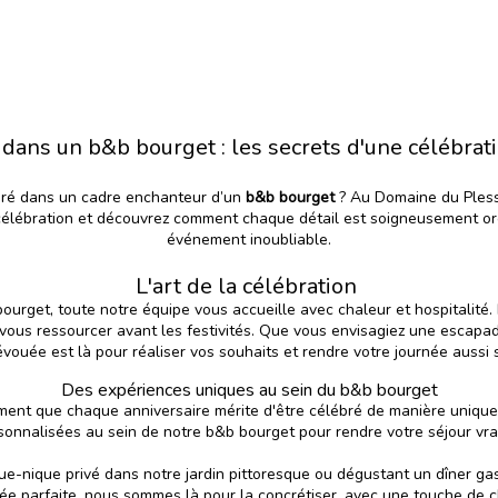
 dans un b&b bourget : les secrets d'une célébra
bré dans un cadre enchanteur
d’un
b&b bourget
? Au Domaine du Plessi
 célébration et découvrez comment chaque détail est soigneusement orc
événement inoubliable.
L'art de la célébration
bourget, toute notre équipe vous accueille avec chaleur et hospitalit
vous ressourcer avant les festivités. Que vous envisagiez une escap
vouée est là pour réaliser vos souhaits et rendre votre journée aussi s
Des expériences uniques au sein du b&b bourget
ment que chaque anniversaire mérite d'être célébré de manière uniqu
sonnalisées au sein de notre b&b bourget pour rendre votre séjour vra
ue-nique privé dans notre jardin pittoresque ou dégustant un dîner g
rnée parfaite, nous sommes là pour la concrétiser, avec une touche de