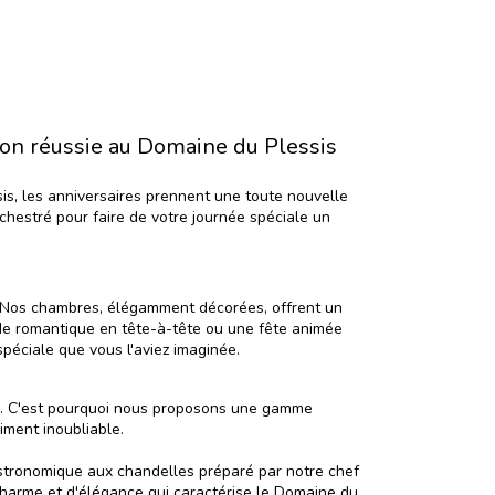
tion réussie au Domaine du Plessis
s, les anniversaires prennent une toute nouvelle
hestré pour faire de votre journée spéciale un
é. Nos chambres, élégamment décorées, offrent un
ade romantique en tête-à-tête ou une fête animée
péciale que vous l'aviez imaginée.
e. C'est pourquoi nous proposons une gamme
iment inoubliable.
astronomique aux chandelles préparé par notre chef
 charme et d'élégance qui caractérise le Domaine du