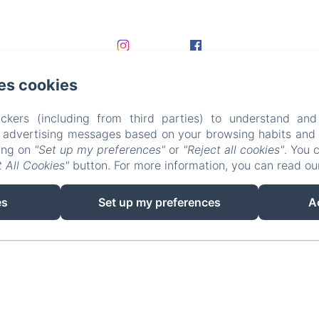
es cookies
ckers (including from third parties) to understand and
r advertising messages based on your browsing habits and p
king on
"Set up my preferences"
or
"Reject all cookies"
. You 
 All Cookies"
button. For more information, you can read o
EN
FR
DE
es
Set up my preferences
A
Powered using Amenitiz