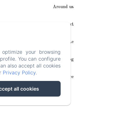
Around us
Access / Contact
Plan du site
 optimize your browsing
rofile. You can configure
Blog
can also accept all cookies
ur
Privacy Policy
.
Legal notice
ccept all cookies