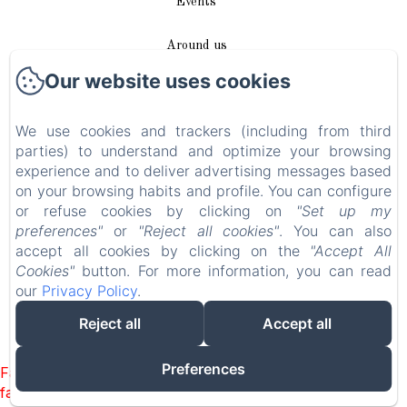
Events
Around us
Our website uses cookies
Access / Contact
We use cookies and trackers (including from third
Plan du site
parties) to understand and optimize your browsing
experience and to deliver advertising messages based
Blog
on your browsing habits and profile. You can configure
or refuse cookies by clicking on
"Set up my
Legal notice
preferences"
or
"Reject all cookies"
. You can also
accept all cookies by clicking on the
"Accept All
Cookies"
button. For more information, you can read
EN
FR
DE
our
Privacy Policy
.
Reject all
Accept all
Powered using Amenitiz
Preferences
Failed to load BookingEngine/index: Loading chunk 93
failed. (missing: