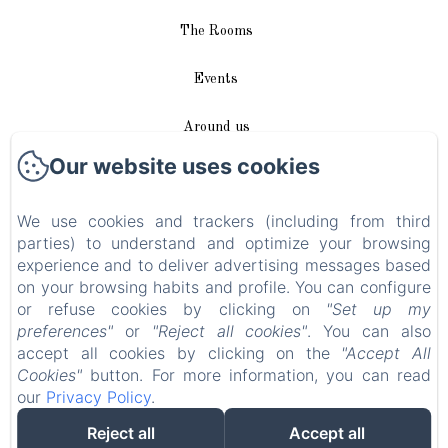
The Rooms
Events
Around us
Our website uses cookies
Access / Contact
We use cookies and trackers (including from third
Plan du site
parties) to understand and optimize your browsing
experience and to deliver advertising messages based
Blog
on your browsing habits and profile. You can configure
or refuse cookies by clicking on
"Set up my
Legal notice
preferences"
or
"Reject all cookies"
. You can also
accept all cookies by clicking on the
"Accept All
Cookies"
button. For more information, you can read
EN
FR
DE
our
Privacy Policy
.
Reject all
Accept all