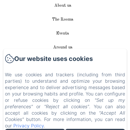
About us
The Rooms
Events
Around us
Our website uses cookies
Access / Contact
We use cookies and trackers (including from third
Plan du site
parties) to understand and optimize your browsing
experience and to deliver advertising messages based
Blog
on your browsing habits and profile. You can configure
or refuse cookies by clicking on
"Set up my
Legal notice
preferences"
or
"Reject all cookies"
. You can also
accept all cookies by clicking on the
"Accept All
Cookies"
button. For more information, you can read
EN
FR
DE
our
Privacy Policy
.