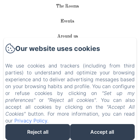
The Rooms
Events
Around us
Our website uses cookies
Access / Contact
We use cookies and trackers (including from third
Plan du site
parties) to understand and optimize your browsing
experience and to deliver advertising messages based
Blog
on your browsing habits and profile. You can configure
or refuse cookies by clicking on
"Set up my
Legal notice
preferences"
or
"Reject all cookies"
. You can also
accept all cookies by clicking on the
"Accept All
Cookies"
button. For more information, you can read
EN
FR
DE
our
Privacy Policy
.
Reject all
Accept all
Powered using Amenitiz