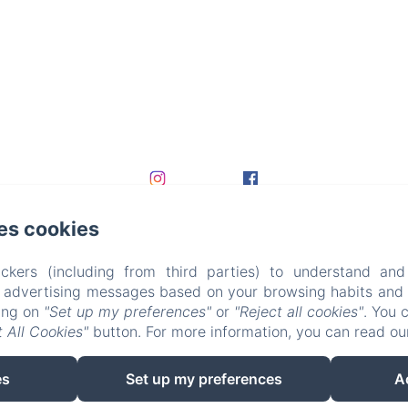
es cookies
ckers (including from third parties) to understand and
r advertising messages based on your browsing habits and p
king on
"Set up my preferences"
or
"Reject all cookies"
. You 
 All Cookies"
button. For more information, you can read o
EN
FR
DE
es
Set up my preferences
A
Powered using Amenitiz