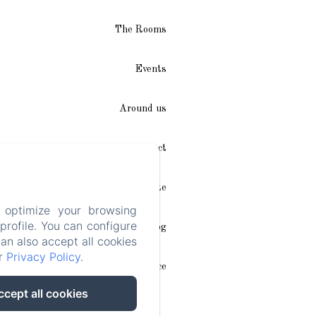
The Rooms
Events
Around us
Access / Contact
Plan du site
 optimize your browsing
rofile. You can configure
Blog
can also accept all cookies
ur
Privacy Policy
.
Legal notice
ccept all cookies