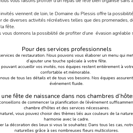
nous vous faisons profiter d'un repas de fête bien organisé sans a
 invités viennent de loin, le Domaine du Plessis offre la possibili
er de diverses activités récréatives telles que des promenades, d
la fête.
us vous donnons la possibilité de profiter d’une évasion agréable 
Pour des services professionnels
ervices de restauration. Nous pouvons vous élaborer un menu qui met 
d’ajouter une touche spéciale à votre fête.
vant accueillir vos invités, nos équipes restent entièrement à votre d
confortable et mémorable.
-nous de tous les détails et de tous vos besoins. Nos équipes assuren
événement fluide.
 une fête de naissance dans nos chambres d’hôtes
onseillons de commencer la planification de l’événement suffisamment 
chambre d'hôtes et des services nécessaires.
aturel, vous pouvez choisir des thèmes liés aux couleurs de la nature
harmonie avec le cadre.
r la décoration des lieux si vous le souhaitez. Dans tous les cas, no
naturelles grâce à ses nombreuses fleurs multicolores.