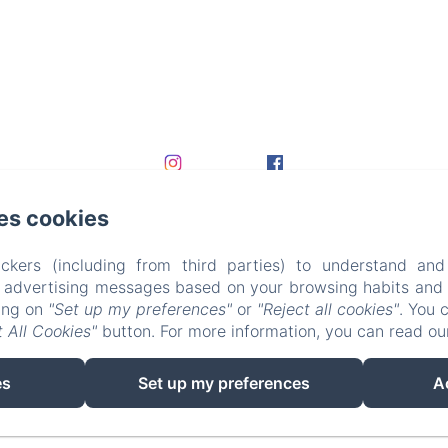
es cookies
ckers (including from third parties) to understand and
r advertising messages based on your browsing habits and p
king on
"Set up my preferences"
or
"Reject all cookies"
. You 
 All Cookies"
button. For more information, you can read o
EN
FR
DE
es
Set up my preferences
A
Powered using Amenitiz