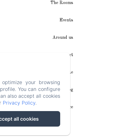
The Rooms
Events
Around us
Access / Contact
Plan du site
 optimize your browsing
rofile. You can configure
Blog
can also accept all cookies
ur
Privacy Policy
.
Legal notice
ccept all cookies