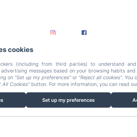
es cookies
ckers (including from third parties) to understand and
r advertising messages based on your browsing habits and p
king on
"Set up my preferences"
or
"Reject all cookies"
. You 
 All Cookies"
button. For more information, you can read o
EN
FR
DE
es
Set up my preferences
A
Powered using Amenitiz