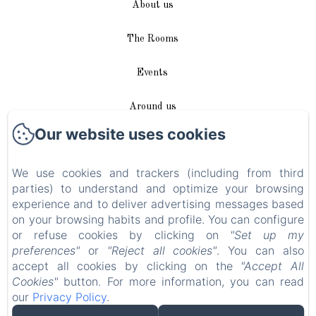
About us
The Rooms
Events
Around us
Our website uses cookies
Access / Contact
We use cookies and trackers (including from third
Plan du site
parties) to understand and optimize your browsing
experience and to deliver advertising messages based
Blog
on your browsing habits and profile. You can configure
or refuse cookies by clicking on
"Set up my
Legal notice
preferences"
or
"Reject all cookies"
. You can also
accept all cookies by clicking on the
"Accept All
Cookies"
button. For more information, you can read
EN
FR
DE
our
Privacy Policy
.