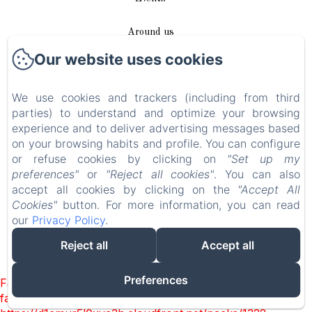
Around us
Our website uses cookies
Access / Contact
We use cookies and trackers (including from third
Plan du site
parties) to understand and optimize your browsing
experience and to deliver advertising messages based
Blog
on your browsing habits and profile. You can configure
or refuse cookies by clicking on
"Set up my
Legal notice
preferences"
or
"Reject all cookies"
. You can also
accept all cookies by clicking on the
"Accept All
Cookies"
button. For more information, you can read
EN
FR
DE
our
Privacy Policy
.
Reject all
Accept all
Powered using Amenitiz
Preferences
Failed to load BookingEngine/index: Loading chunk 1322
failed. (missing: