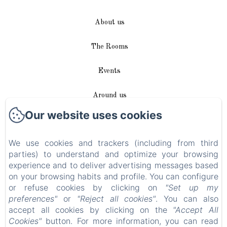
About us
The Rooms
Events
Around us
Our website uses cookies
Access / Contact
We use cookies and trackers (including from third
Plan du site
parties) to understand and optimize your browsing
experience and to deliver advertising messages based
Blog
on your browsing habits and profile. You can configure
or refuse cookies by clicking on
"Set up my
Legal notice
preferences"
or
"Reject all cookies"
. You can also
accept all cookies by clicking on the
"Accept All
Cookies"
button. For more information, you can read
EN
FR
DE