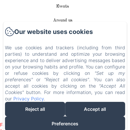
Events
Around us
Our website uses cookies
Access / Contact
We use cookies and trackers (including from third
Plan du site
parties) to understand and optimize your browsing
experience and to deliver advertising messages based
Blog
on your browsing habits and profile. You can configure
or refuse cookies by clicking on
"Set up my
Legal notice
preferences"
or
"Reject all cookies"
. You can also
accept all cookies by clicking on the
"Accept All
Cookies"
button. For more information, you can read
EN
FR
DE
our
Privacy Policy
.
Reject all
Accept all
Powered using Amenitiz
Preferences
Failed to load BookingEngine/index: Loading chunk 1322